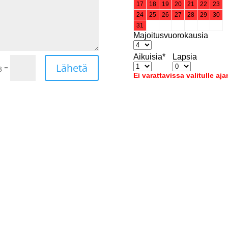
Lähetä
=
3