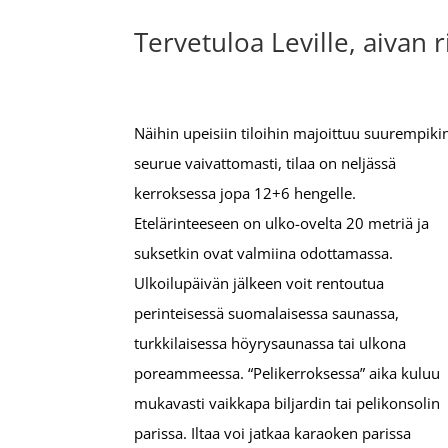
Tervetuloa Leville, aivan r
Näihin upeisiin tiloihin majoittuu suurempiki
seurue vaivattomasti, tilaa on neljässä
kerroksessa jopa 12+6 hengelle.
Etelärinteeseen on ulko-ovelta 20 metriä ja
suksetkin ovat valmiina odottamassa.
Ulkoilupäivän jälkeen voit rentoutua
perinteisessä suomalaisessa saunassa,
turkkilaisessa höyrysaunassa tai ulkona
poreammeessa. “Pelikerroksessa” aika kuluu
mukavasti vaikkapa biljardin tai pelikonsolin
parissa. Iltaa voi jatkaa karaoken parissa